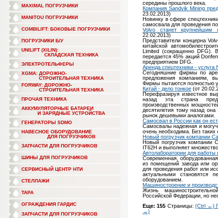
середины прошлого века.
MAXIMAL ПОГРУЗЧИКИ
Компания Sandvik Mining пре
23.02.2013)
MANITOU ПОГРУЗЧИКИ
Новинку в сфере спецтехники
самосвала для проведения по
COMBILIFT: БОКОВЫЕ ПОГРУЗЧИКИ
Volvo станет крупнейшим 
22.02.2013)
Представители концерна Vol
ПОГРУЗЧИКИ Б/У
китайской автомобилестрои
UNILIFT (XILIN):
Limited (сокращенно DFG). 
СКЛАДСКАЯ ТЕХНИКА
передается 45% акций Donfen
предприятием DFG.
ЭЛЕКТРОТЕЛЬФЕРЫ
Аренда спецтехники - услуга
Сегодняшние фирмы по арен
XGMA: ДОРОЖНО-
предложения компаниям, в
СТРОИТЕЛЬНАЯ ТЕХНИКА
Фирмы пытаются полностью у
FORWAY: ДОРОЖНО-
Китай - дело тонкое
(от 20.02.
СТРОИТЕЛЬНАЯ ТЕХНИКА
Перефразируя известное выр
ПРОЧАЯ ТЕХНИКА
назад эта страна пред
производственных мощностей
АККУМУЛЯТОРНЫЕ БАТАРЕИ
десятилетия тому назад она
И ЗАРЯДНЫЕ УСТРОЙСТВА
рынок дешевыми аналогами.
Самосвал в России как он ес
ГЕНЕРАТОРЫ SDMO
Самосвалы надежная и могуч
очень необходима. Без таких
НАВЕСНОЕ ОБОРУДОВАНИЕ
ДЛЯ ПОГРУЗЧИКОВ
Новый погрузчик компании Cate
Новый погрузчик компании C
ЗАПЧАСТИ ДЛЯ ПОГРУЗЧИКОВ
IT62H и выполняет множество
Автолаборатории для работы 
ШИНЫ ДЛЯ ПОГРУЗЧИКОВ
Современная, оборудованная
из помещений завода или ор
для проведения работ или ис
СЕРВИСНЫЙ ЦЕНТР НТИ
актуальными становятся п
оборудованием.
СТЕЛЛАЖИ
Машиностроение и производс
Жизнь машиностроительн
ТАРА
Российской Федерации, но нес
ОГРАЖДЕНИЯ ГАРДИС
Еще: 155
Страницы:
(Ctrl ←)
→)
ЗАПЧАСТИ ДЛЯ ПОГРУЗЧИКОВ