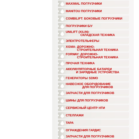
MAXIMAL ПОГРУЗЧИКИ
MANITOU ПОГРУЗЧИКИ
COMBILIFT: БОКОВЫЕ ПОГРУЗЧИКИ
ПОГРУЗЧИКИ Б/У
UNILIFT (XILIN):
СКЛАДСКАЯ ТЕХНИКА
ЭЛЕКТРОТЕЛЬФЕРЫ
XGMA: ДОРОЖНО-
СТРОИТЕЛЬНАЯ ТЕХНИКА
FORWAY: ДОРОЖНО-
СТРОИТЕЛЬНАЯ ТЕХНИКА
ПРОЧАЯ ТЕХНИКА
АККУМУЛЯТОРНЫЕ БАТАРЕИ
И ЗАРЯДНЫЕ УСТРОЙСТВА
ГЕНЕРАТОРЫ SDMO
НАВЕСНОЕ ОБОРУДОВАНИЕ
ДЛЯ ПОГРУЗЧИКОВ
ЗАПЧАСТИ ДЛЯ ПОГРУЗЧИКОВ
ШИНЫ ДЛЯ ПОГРУЗЧИКОВ
СЕРВИСНЫЙ ЦЕНТР НТИ
СТЕЛЛАЖИ
ТАРА
ОГРАЖДЕНИЯ ГАРДИС
ЗАПЧАСТИ ДЛЯ ПОГРУЗЧИКОВ