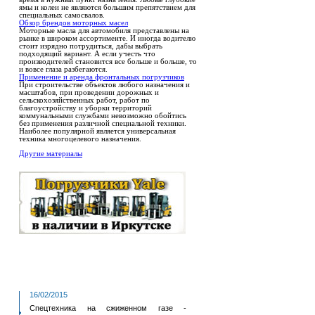
ямы и колеи не являются большим препятствием для
специальных самосвалов.
Обзор брендов моторных масел
Моторные масла для автомобиля представлены на
рынке в широком ассортименте. И иногда водителю
стоит изрядно потрудиться, дабы выбрать
подходящий вариант. А если учесть что
производителей становится все больше и больше, то
и вовсе глаза разбегаются.
Применение и аренда фронтальных погрузчиков
При строительстве объектов любого назначения и
масштабов, при проведении дорожных и
сельскохозяйственных работ, работ по
благоустройству и уборки территорий
коммунальными службами невозможно обойтись
без применения различной специальной техники.
Наиболее популярной является универсальная
техника многоцелевого назначения.
Другие материалы
16/02/2015
Спецтехника на сжиженном газе -