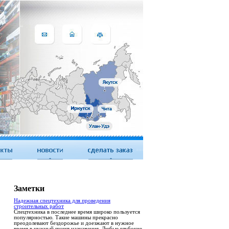
Заметки
Надежная спецтехника для проведения
строительных работ
Спецтехника в последнее время широко пользуется
популярностью. Такие машины прекрасно
преодолевают бездорожье и доезжают в нужное
время в нужный пункт назначения. Любые глубокие