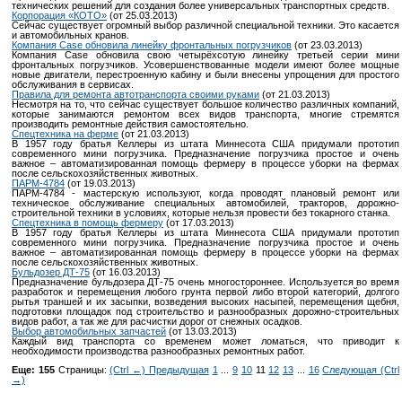
технических решений для создания более универсальных транспортных средств.
Корпорация «КОТО»
(от 25.03.2013)
Сейчас существует огромный выбор различной специальной техники. Это касается
и автомобильных кранов.
Компания Case обновила линейку фронтальных погрузчиков
(от 23.03.2013)
Компания Case обновила свою четырёхсотую линейку третьей серии мини
фронтальных погрузчиков. Усовершенствованные модели имеют более мощные
новые двигатели, перестроенную кабину и были внесены упрощения для простого
обслуживания в сервисах.
Правила для ремонта автотранспорта своими руками
(от 21.03.2013)
Несмотря на то, что сейчас существует большое количество различных компаний,
которые занимаются ремонтом всех видов транспорта, многие стремятся
производить ремонтные действия самостоятельно.
Спецтехника на ферме
(от 21.03.2013)
В 1957 году братья Келлеры из штата Миннесота США придумали прототип
современного мини погрузчика. Предназначение погрузчика простое и очень
важное – автоматизированная помощь фермеру в процессе уборки на фермах
после сельскохозяйственных животных.
ПАРМ-4784
(от 19.03.2013)
ПАРМ-4784 - мастерскую используют, когда проводят плановый ремонт или
техническое обслуживание специальных автомобилей, тракторов, дорожно-
строительной техники в условиях, которые нельзя провести без токарного станка.
Спецтехника в помощь фермеру
(от 17.03.2013)
В 1957 году братья Келлеры из штата Миннесота США придумали прототип
современного мини погрузчика. Предназначение погрузчика простое и очень
важное – автоматизированная помощь фермеру в процессе уборки на фермах
после сельскохозяйственных животных.
Бульдозер ДТ-75
(от 16.03.2013)
Предназначение бульдозера ДТ-75 очень многостороннее. Используется во время
разработок и перемещения любого грунта первой либо второй категорий, долгого
рытья траншей и их засыпки, возведения высоких насыпей, перемещения щебня,
подготовки площадок под строительство и разнообразных дорожно-строительных
видов работ, а так же для расчистки дорог от снежных осадков.
Выбор автомобильных запчастей
(от 13.03.2013)
Каждый вид транспорта со временем может ломаться, что приводит к
необходимости производства разнообразных ремонтных работ.
Еще: 155
Страницы:
(Ctrl ←) Предыдущая
1
...
9
10
11
12
13
...
16
Следующая (Ctrl
→)