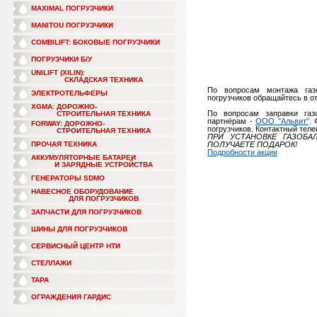
MAXIMAL ПОГРУЗЧИКИ
MANITOU ПОГРУЗЧИКИ
COMBILIFT: БОКОВЫЕ ПОГРУЗЧИКИ
ПОГРУЗЧИКИ Б/У
UNILIFT (XILIN):
СКЛАДСКАЯ ТЕХНИКА
По вопросам монтажа газо
ЭЛЕКТРОТЕЛЬФЕРЫ
погрузчиков обращайтесь в о
XGMA: ДОРОЖНО-
По вопросам заправки га
СТРОИТЕЛЬНАЯ ТЕХНИКА
партнёрам -
ООО "Альвит"
.
FORWAY: ДОРОЖНО-
погрузчиков. Контактный тел
СТРОИТЕЛЬНАЯ ТЕХНИКА
ПРИ УСТАНОВКЕ ГАЗОБА
ПРОЧАЯ ТЕХНИКА
ПОЛУЧАЕТЕ ПОДАРОК!
Подробности акции
АККУМУЛЯТОРНЫЕ БАТАРЕИ
И ЗАРЯДНЫЕ УСТРОЙСТВА
ГЕНЕРАТОРЫ SDMO
НАВЕСНОЕ ОБОРУДОВАНИЕ
ДЛЯ ПОГРУЗЧИКОВ
ЗАПЧАСТИ ДЛЯ ПОГРУЗЧИКОВ
ШИНЫ ДЛЯ ПОГРУЗЧИКОВ
СЕРВИСНЫЙ ЦЕНТР НТИ
СТЕЛЛАЖИ
ТАРА
ОГРАЖДЕНИЯ ГАРДИС