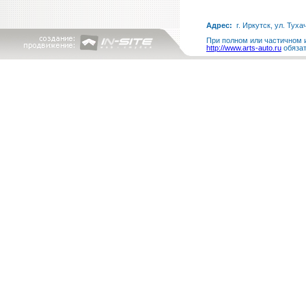
Адрес:
г. Иркутск, ул. Туха
При полном или частичном и
http://www.arts-auto.ru
обязат