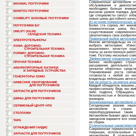
Современные автомобили сп
MAXIMAL ПОГРУЗЧИКИ
обслуживания и диагности
необходимо больше вниман
MANITOU ПОГРУЗЧИКИ
высоком уровне порядка. Дл
где специалисты смогут изб
COMBILIFT: БОКОВЫЕ ПОГРУЗЧИКИ
новые шины достойного качес
Из истории пневматических 
Более ста сорока лет минов
ПОГРУЗЧИКИ Б/У
пневматическая шина, без
UNILIFT (XILIN):
существование современног
СКЛАДСКАЯ ТЕХНИКА
запатентовать свое изобрете
Правильный выбор автосервис
ЭЛЕКТРОТЕЛЬФЕРЫ
Многие автовладельцы на со
выбрать автосервис. Изве
XGMA: ДОРОЖНО-
мышеловке», зачастую подт
СТРОИТЕЛЬНАЯ ТЕХНИКА
платы за качественную работ
FORWAY: ДОРОЖНО-
тоже. Поэтому несколько сове
СТРОИТЕЛЬНАЯ ТЕХНИКА
Эффективное управление под
ПРОЧАЯ ТЕХНИКА
Бизнес необходимо строи
расширение деятельности.
АККУМУЛЯТОРНЫЕ БАТАРЕИ
нехватки оборотных средств
И ЗАРЯДНЫЕ УСТРОЙСТВА
Планирование роста связа
готовности к любой из ни
ГЕНЕРАТОРЫ SDMO
владельцы небольших автосе
Как не попасть на крючок мо
НАВЕСНОЕ ОБОРУДОВАНИЕ
ДЛЯ ПОГРУЗЧИКОВ
Каждый обладатель машины д
профессионалу. Ведь мы жив
ЗАПЧАСТИ ДЛЯ ПОГРУЗЧИКОВ
либо подвоха. Обращаясь 
безопасностью и безопаснос
ШИНЫ ДЛЯ ПОГРУЗЧИКОВ
иномарок.
Бронированные автомобили г
Сегодняшние реалии наше
СЕРВИСНЫЙ ЦЕНТР НТИ
автомобили в стране д
переоборудованные таким
СТЕЛЛАЖИ
Автомобили бывают двух видо
заводском варианте все эле
ТАРА
ее сборки.
Отличительные характеристи
ОГРАЖДЕНИЯ ГАРДИС
Современная терминология п
покрышки, используемые на
ЗАПЧАСТИ ДЛЯ ПОГРУЗЧИКОВ
автомобилях. В отдельной