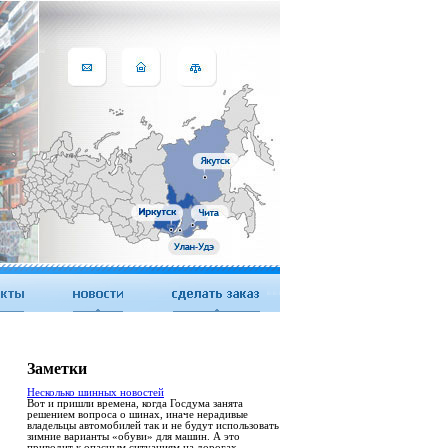
Заметки
Несколько шинных новостей
Вот и пришли времена, когда Госдума занята
решением вопроса о шинах, иначе нерадивые
владельцы автомобилей так и не будут использовать
зимние варианты «обуви» для машин. А это
приводит к опасным ситуациям на дорогах,