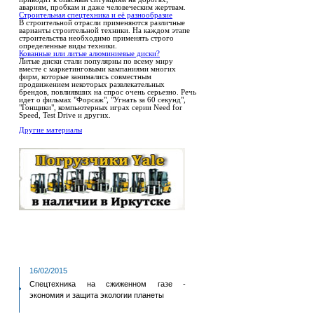
авариям, пробкам и даже человеческим жертвам.
Строительная спецтехника и её разнообразие
В строительной отрасли применяются различные
варианты строительной техники. На каждом этапе
строительства необходимо применять строго
определенные виды техники.
Кованные или литые алюминиевые диски?
Литые диски стали популярны по всему миру
вместе с маркетинговыми кампаниями многих
фирм, которые занимались совместным
продвижением некоторых развлекательных
брендов, повлиявших на спрос очень серьезно. Речь
идет о фильмах "Форсаж", "Угнать за 60 секунд",
"Гонщики", компьютерных играх серии Need for
Speed, Test Drive и других.
Другие материалы
16/02/2015
Спецтехника на сжиженном газе -
экономия и защита экологии планеты