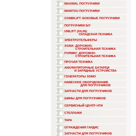
MAXIMAL ПОГРУЗЧИКИ
MANITOU ПОГРУЗЧИКИ
COMBILIFT: БОКОВЫЕ ПОГРУЗЧИКИ
ПОГРУЗЧИКИ Б/У
UNILIFT (XILIN):
СКЛАДСКАЯ ТЕХНИКА
ЭЛЕКТРОТЕЛЬФЕРЫ
XGMA: ДОРОЖНО-
СТРОИТЕЛЬНАЯ ТЕХНИКА
FORWAY: ДОРОЖНО-
СТРОИТЕЛЬНАЯ ТЕХНИКА
ПРОЧАЯ ТЕХНИКА
АККУМУЛЯТОРНЫЕ БАТАРЕИ
И ЗАРЯДНЫЕ УСТРОЙСТВА
ГЕНЕРАТОРЫ SDMO
НАВЕСНОЕ ОБОРУДОВАНИЕ
ДЛЯ ПОГРУЗЧИКОВ
ЗАПЧАСТИ ДЛЯ ПОГРУЗЧИКОВ
ШИНЫ ДЛЯ ПОГРУЗЧИКОВ
СЕРВИСНЫЙ ЦЕНТР НТИ
СТЕЛЛАЖИ
ТАРА
ОГРАЖДЕНИЯ ГАРДИС
ЗАПЧАСТИ ДЛЯ ПОГРУЗЧИКОВ