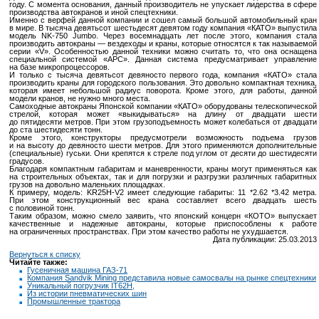
году. С момента основания, данный производитель не упускает лидерства в сфере
производства автокранов и иной спецтехники.
Именно с верфей данной компании и сошел самый большой автомобильный кран
в мире. В тысяча девятьсот шестьдесят девятом году компания «КАТО» выпустила
модель
NK-750
Jumbo. Через восемнадцать лет после этого, компания стала
производить автокраны — вездеходы и краны, которые относятся к так называемой
серии «V». Особенностью данной техники можно считать то, что она оснащена
специальной системой «АРС». Данная система предусматривает управление
на базе микропроцессоров.
И только с тысяча девятьсот девяносто первого года, компания «КАТО» стала
производить краны для городского пользования. Это довольно компактная техника,
которая имеет небольшой радиус поворота. Кроме этого, для работы, данной
модели кранов, не нужно много места.
Самоходные автокраны Японской компании «КАТО» оборудованы телескопической
стрелой, которая может «выкидываться» на длину от двадцати шести
до пятидесяти метров. При этом грузоподъемность может колебаться от двадцати
до ста шестидесяти тонн.
Кроме этого, конструкторы предусмотрели возможность подъема грузов
и на высоту до девяносто шести метров. Для этого применяются дополнительные
(специальные) гуськи. Они крепятся к стреле под углом от десяти до шестидесяти
градусов.
Благодаря компактным габаритам и маневренности, краны могут применяться как
на строительных объектах, так и для погрузки и разгрузки различных габаритных
грузов на довольно маленьких площадках.
К примеру, модель:
KR25H-V2
имеет следующие габариты: 11 *2.62 *3.42 метра.
При этом конструкционный вес крана составляет всего двадцать шесть
с половиной тонн.
Таким образом, можно смело заявить, что японский концерн «КОТО» выпускает
качественные и надежные автокраны, которые приспособлены к работе
на ограниченных пространствах. При этом качество работы не ухудшается.
Дата публикации: 25.03.2013
Вернуться к списку
Читайте также:
Гусеничная машина ГАЗ-71
Компания Sandvik Mining представила новые самосвалы на рынке спецтехники
Уникальный погрузчик IT62H,
Из истории пневматических шин
Промышленные трактора