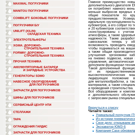
Главное преимущество новы
MAXIMAL ПОГРУЗЧИКИ
дополнительного двигателя EPA
он потребляет намного мень
MANITOU ПОГРУЗЧИКИ
меньше выбросов вредных в
общие показатели по кр
COMBILIFT: БОКОВЫЕ ПОГРУЗЧИКИ
предшественников. Усов
идеальную грузоподъемность 
кубометров, а его собрат по
ПОГРУЗЧИКИ Б/У
и 20 кубометров соответств
UNILIFT (XILIN):
сконструированы с учетом
СКЛАДСКАЯ ТЕХНИКА
атмосферы, а также здоровья
надежности. Также разрабо
ЭЛЕКТРОТЕЛЬФЕРЫ
самосвалов: теперь у об
возможность проводить ежед
XGMA: ДОРОЖНО-
чтобы подниматься на машин
СТРОИТЕЛЬНАЯ ТЕХНИКА
а также общая производител
FORWAY: ДОРОЖНО-
улучшения эргономики каб
СТРОИТЕЛЬНАЯ ТЕХНИКА
на пневмо подвеске, новая
ПРОЧАЯ ТЕХНИКА
управления, автоматическая
дополнили функционал техник
АККУМУЛЯТОРНЫЕ БАТАРЕИ
Такой дополненный функци
И ЗАРЯДНЫЕ УСТРОЙСТВА
от их предшественнико
высокотехнологических ма
ГЕНЕРАТОРЫ SDMO
лидирующее положение 
для металлообработки, а та
НАВЕСНОЕ ОБОРУДОВАНИЕ
ДЛЯ ПОГРУЗЧИКОВ
материалов, а также специал
и проведения строительства.
ЗАПЧАСТИ ДЛЯ ПОГРУЗЧИКОВ
Всё оборудование и компле
и дополнительного обслужи
ШИНЫ ДЛЯ ПОГРУЗЧИКОВ
с запросами рынка специальн
СЕРВИСНЫЙ ЦЕНТР НТИ
Вернуться к списку
Читайте также:
СТЕЛЛАЖИ
Уникальный погрузчик IT
Из истории пневматичес
ТАРА
Свое дело: открываем а
ОГРАЖДЕНИЯ ГАРДИС
Экскаватор ЮМЗ-6
Компания Case обновила
ЗАПЧАСТИ ДЛЯ ПОГРУЗЧИКОВ