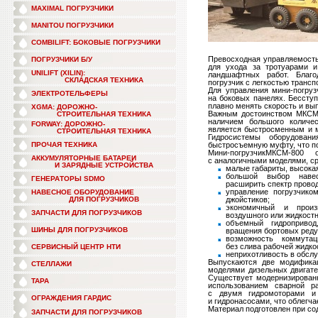
MAXIMAL ПОГРУЗЧИКИ
MANITOU ПОГРУЗЧИКИ
COMBILIFT: БОКОВЫЕ ПОГРУЗЧИКИ
Превосходная управляемост
ПОГРУЗЧИКИ Б/У
для ухода за тротуарами 
UNILIFT (XILIN):
ландшафтных работ. Благо
СКЛАДСКАЯ ТЕХНИКА
погрузчик с легкостью транс
Для управления
мини-погруз
ЭЛЕКТРОТЕЛЬФЕРЫ
на боковых панелях. Бессту
плавно менять скорость и вып
XGMA: ДОРОЖНО-
Важным достоинством
МКСМ
СТРОИТЕЛЬНАЯ ТЕХНИКА
наличием большого количес
FORWAY: ДОРОЖНО-
является быстросменным и м
СТРОИТЕЛЬНАЯ ТЕХНИКА
Гидросистемы оборудован
ПРОЧАЯ ТЕХНИКА
быстросъемную муфту, что по
Мини-погрузчик
МКСМ-800
об
АККУМУЛЯТОРНЫЕ БАТАРЕИ
с аналогичными моделями, с
И ЗАРЯДНЫЕ УСТРОЙСТВА
малые габариты, высока
большой выбор навес
ГЕНЕРАТОРЫ SDMO
расширить спектр прово
управление погрузчик
НАВЕСНОЕ ОБОРУДОВАНИЕ
ДЛЯ ПОГРУЗЧИКОВ
джойстиков;
экономичный и произ
ЗАПЧАСТИ ДЛЯ ПОГРУЗЧИКОВ
воздушного или жидкостн
объемный гидропривод
ШИНЫ ДЛЯ ПОГРУЗЧИКОВ
вращения бортовых реду
возможность коммута
без слива рабочей жидко
СЕРВИСНЫЙ ЦЕНТР НТИ
неприхотливость в обслу
Выпускаются две модифик
СТЕЛЛАЖИ
моделями дизельных двигате
Существует модернизирован
ТАРА
использованием сварной р
с двумя гидромоторами и
ОГРАЖДЕНИЯ ГАРДИС
и гидронасосами, что облегча
Материал подготовлен при с
ЗАПЧАСТИ ДЛЯ ПОГРУЗЧИКОВ