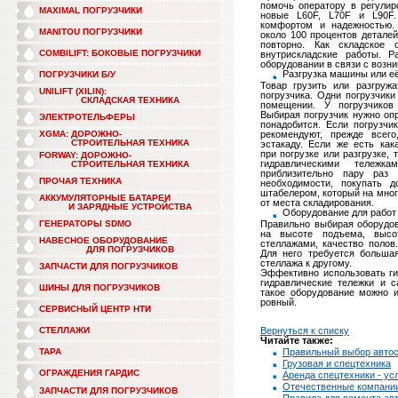
помочь оператору в регулиро
MAXIMAL ПОГРУЗЧИКИ
новые L60F, L70F и L90F.
комфортом и надежностью.
MANITOU ПОГРУЗЧИКИ
около 100 процентов детале
повторно. Как складское 
COMBILIFT: БОКОВЫЕ ПОГРУЗЧИКИ
внутрискладские работы. Р
оборудовании в связи с возн
Разгрузка машины или её
ПОГРУЗЧИКИ Б/У
Товар грузить или разгруж
UNILIFT (XILIN):
погрузчика. Одни погрузчики
СКЛАДСКАЯ ТЕХНИКА
помещении. У погрузчиков
Выбирая погрузчик нужно оп
ЭЛЕКТРОТЕЛЬФЕРЫ
понадобится. Если погрузчи
XGMA: ДОРОЖНО-
рекомендуют, прежде всег
СТРОИТЕЛЬНАЯ ТЕХНИКА
эстакаду. Если же есть
как
при погрузке или разгрузке,
FORWAY: ДОРОЖНО-
гидравлическими тележ
СТРОИТЕЛЬНАЯ ТЕХНИКА
приблизительно пару раз
ПРОЧАЯ ТЕХНИКА
необходимости, покупать д
штабелером, который на мног
АККУМУЛЯТОРНЫЕ БАТАРЕИ
от места складирования.
И ЗАРЯДНЫЕ УСТРОЙСТВА
Оборудование для работ
ГЕНЕРАТОРЫ SDMO
Правильно выбирая оборудов
на высоте подъема, высо
НАВЕСНОЕ ОБОРУДОВАНИЕ
стеллажами, качество полов
ДЛЯ ПОГРУЗЧИКОВ
Для него требуется больша
стеллажа к другому.
ЗАПЧАСТИ ДЛЯ ПОГРУЗЧИКОВ
Эффективно использовать ги
гидравлические тележки и 
ШИНЫ ДЛЯ ПОГРУЗЧИКОВ
такое оборудование можно и
ровный.
СЕРВИСНЫЙ ЦЕНТР НТИ
СТЕЛЛАЖИ
Вернуться к списку
Читайте также:
ТАРА
Правильный выбор автосе
Грузовая и спецтехника
ОГРАЖДЕНИЯ ГАРДИС
Аренда спецтехники - ус
Отечественные компании
ЗАПЧАСТИ ДЛЯ ПОГРУЗЧИКОВ