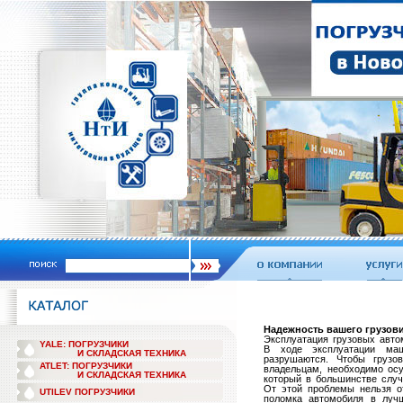
Надежность вашего грузов
Эксплуатация грузовых авто
YALE: ПОГРУЗЧИКИ
В ходе эксплуатации ма
И СКЛАДСКАЯ ТЕХНИКА
разрушаются. Чтобы грузо
ATLET: ПОГРУЗЧИКИ
владельцам, необходимо ос
И СКЛАДСКАЯ ТЕХНИКА
который в большинстве случ
От этой проблемы нельзя о
UTILEV ПОГРУЗЧИКИ
поломка автомобиля в луч