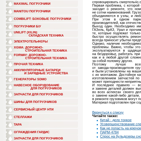
спровоцировать смертельно 
MAXIMAL ПОГРУЗЧИКИ
Первая проблема, с которой 
заходит о ремонте, это ном
MANITOU ПОГРУЗЧИКИ
не сотни наименований. Груз
объединяются в узлы, и люб
COMBILIFT: БОКОВЫЕ ПОГРУЗЧИКИ
При этом в одном парке
производителей, как отечеств
Выход один. Необходимо им
ПОГРУЗЧИКИ Б/У
ГАЗель, КрАЗ, Урал и прочи
UNILIFT (XILIN):
те, которые подлежат только
СКЛАДСКАЯ ТЕХНИКА
быстро осуществлять ремон
всегда приносит убытки пред
ЭЛЕКТРОТЕЛЬФЕРЫ
Однако, наличие необходимо
проблемы. Важно, чтобы это
XGMA: ДОРОЖНО-
эксплуатируются в щадящ
СТРОИТЕЛЬНАЯ ТЕХНИКА
на бездорожье, работать при
FORWAY: ДОРОЖНО-
как и в любой другой сложн
СТРОИТЕЛЬНАЯ ТЕХНИКА
за собой поломку других.
ПРОЧАЯ ТЕХНИКА
Поэтому лучше всего
от
завода-производителя
груз
АККУМУЛЯТОРНЫЕ БАТАРЕИ
и были установлены на машин
И ЗАРЯДНЫЕ УСТРОЙСТВА
с их монтажом. Достойное к
изготовлением запчастей по
ГЕНЕРАТОРЫ SDMO
может преподнести неприятн
И последнее правило — вс
НАВЕСНОЕ ОБОРУДОВАНИЕ
ДЛЯ ПОГРУЗЧИКОВ
и замене деталей должен вы
во всех аспектах своего де
ЗАПЧАСТИ ДЛЯ ПОГРУЗЧИКОВ
о замене
какой-либо
детали, 
в ремонте грузовиков могут 
ШИНЫ ДЛЯ ПОГРУЗЧИКОВ
Материал подготовлен при с
СЕРВИСНЫЙ ЦЕНТР НТИ
Вернуться к списку
Читайте также:
СТЕЛЛАЖИ
Китай - дело тонкое
Усовершенствование спе
ТАРА
Как не попасть на крючо
ОГРАЖДЕНИЯ ГАРДИС
ПАРМ-4784
Спрос на бульдозеры сн
ЗАПЧАСТИ ДЛЯ ПОГРУЗЧИКОВ